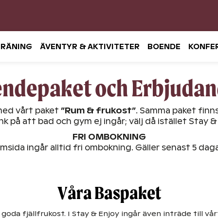
TRÄNING
ÄVENTYR & AKTIVITETER
BOENDE
KONFE
ndepaket och Erbjuda
 med vårt paket
”Rum & frukost”
. Samma paket finns
på att bad och gym ej ingår; välj då istället Stay &
FRI OMBOKNING
sida ingår alltid fri ombokning. Gäller senast 5 daga
Våra Baspaket
goda fjällfrukost. I Stay & Enjoy ingår även inträde till 