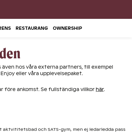
RENS
RESTAURANG
OWNERSHIP
nden
 även hos våra externa partners, till exempel
 Enjoy eller våra upplevelsepaket.
r före ankomst. Se fullständiga villkor
här
.
vårt aktvititetsbad och SATS-gym, men ej ledarledda pass