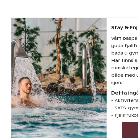
Stay & En
Vårt baspa
goda fjällf
bada & gym
Här finns a
rumskategor
både med 
sjön.
Detta ing
- Aktivite
- SATS-gy
- Fjällfruko