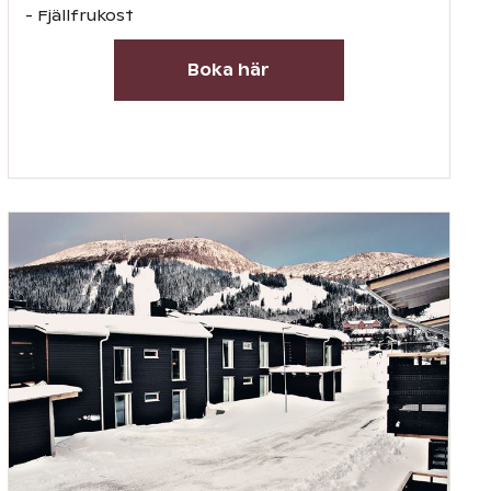
- Fjällfrukost
Boka här