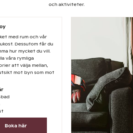
och aktiviteter.
joy
ket med rum och vår
rukost. Dessutom får du
ma hur mycket du vill.
lla våra rymliga
ier att välja mellan,
utsikt mot byn som mot
år
tsbad
m
st
Boka här