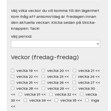
Välj vilka veckor du vill komma till din lägenhet.
Kom ihåg att ankomstdag är fredagen innan
den aktuella veckan. Klicka sedan på Skicka-
knappen. Tack!
Välj period:
Veckor (fredag-fredag)
vecka 19 <<
vecka 20 <<
vecka 21 <<
vecka 22 <<
vecka 23 <<
vecka 24 <<
vecka 25 <<
vecka 26 <<
vecka 27 <<
vecka 28 <<
vecka 29 <<
vecka 30
<<
vecka 31 <<
vecka 32 <<
vecka
33 <<
vecka 34 <<
vecka 35 <<
inga
<<