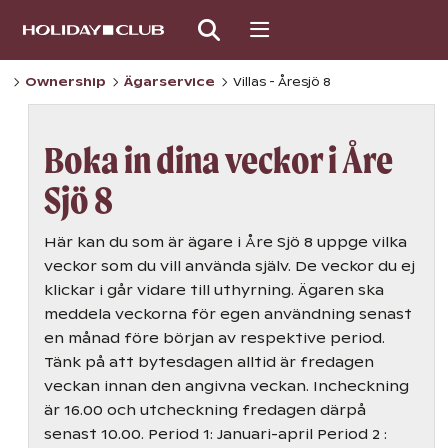
SKIP
PAGE
NAVIGATION
Ownership
Ägarservice
Villas - Åresjö 8
Boka in dina veckor i Åre
Sjö 8
Här kan du som är ägare i Åre Sjö 8 uppge vilka
veckor som du vill använda själv. De veckor du ej
klickar i går vidare till uthyrning. Ägaren ska
meddela veckorna för egen användning senast
en månad före början av respektive period.
Tänk på att bytesdagen alltid är fredagen
veckan innan den angivna veckan. Incheckning
är 16.00 och utcheckning fredagen därpå
senast 10.00. Period 1: Januari-april Period 2 :