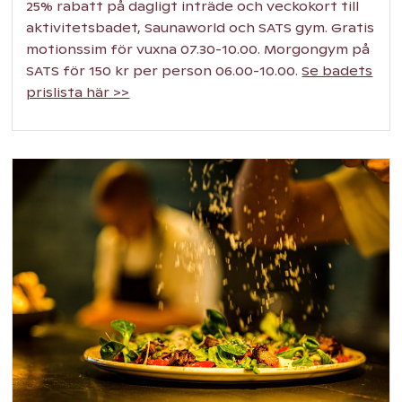
25% rabatt på dagligt inträde och veckokort till
aktivitetsbadet, Saunaworld och SATS gym. Gratis
motionssim för vuxna 07.30-10.00. Morgongym på
SATS för 150 kr per person 06.00-10.00.
Se badets
prislista här >>