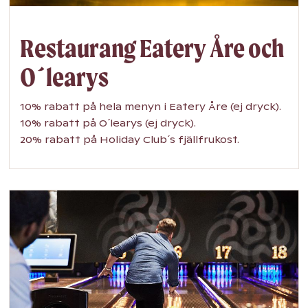
Restaurang Eatery Åre och
O´learys
10% rabatt på hela menyn i Eatery Åre (ej dryck).
10% rabatt på O´learys (ej dryck).
20% rabatt på Holiday Club´s fjällfrukost.