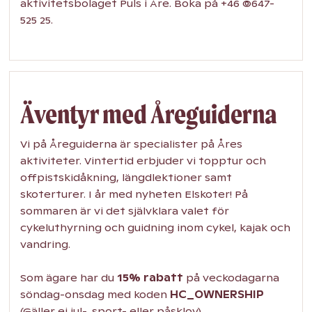
aktivitetsbolaget Puls i Åre. Boka på +46 (0)647-
525 25.
Äventyr med Åreguiderna
Vi på Åreguiderna är specialister på Åres
aktiviteter. Vintertid erbjuder vi topptur och
offpistskidåkning, längdlektioner samt
skoterturer. I år med nyheten Elskoter! På
sommaren är vi det självklara valet för
cykeluthyrning och guidning inom cykel, kajak och
vandring.
Som ägare har du
15% rabatt
på veckodagarna
söndag-onsdag med koden
HC_OWNERSHIP
(Gäller ej jul-, sport- eller påsklov).